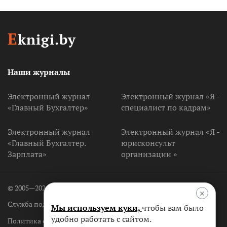
E
knigi.by
Наши журналы
Электронный журнал
Электронный журнал «Я -
«Главный Бухгалтер»
специалист по кадрам»
Электронный журнал
Электронный журнал «Я -
«Главный Бухгалтер.
юрисконсульт
Зарплата»
организации »
© 2005—2026 ООО «Агентство Владимира Гревцова»
×
Служба поддержки
+375 (17) 256-25-55
Мы используем куки,
чтобы вам было
удобно работать с сайтом.
Политика обработки персональных данных