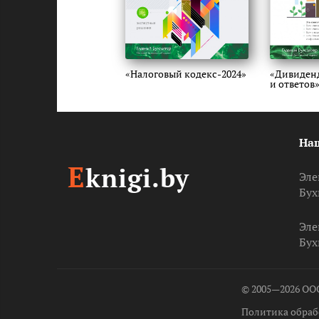
«Налоговый кодекс-2024»
«Дивиденд
и ответов
На
E
knigi.by
Эле
Бух
Эле
Бух
© 2005—2026 ОО
Политика обраб