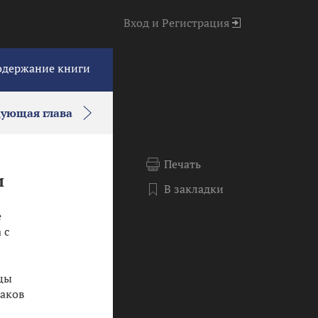
Вход
и
Регистрация
одержание книги
дующая глава
Печать
и
В закладки
е
 с
ицы
наков