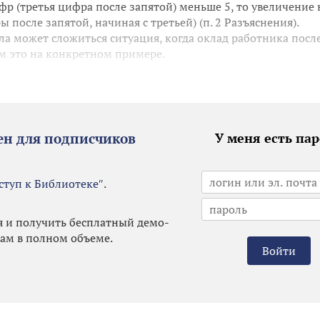
фр (третья цифра после запятой) меньше 5, то увеличение 
после запятой, начиная с третьей) (п. 2 Разъяснения).
а может сложиться ситуация, когда оклад работника посл
м это на конкретном примере.
ен для подписчиков
У меня есть па
ступ к Библиотеке″
.
я и получить бесплатный демо-
лам в полном объеме.
Войти