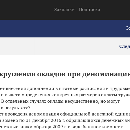
Закладки
Подписка
С
Сле
округления окладов при деноминаци
ет внесения дополнений в штатные расписания и трудовы
ми в части определения конкретных размеров оплаты труда
. В отдельных случаях оклады несущественно, но могут
 в результате?
удет проведена деноминация официальной денежной един
а замена по 31 декабря 2016 г. обращающихся денежных з
денежные знаки образца 2009 г. в виде банкнот и монет в