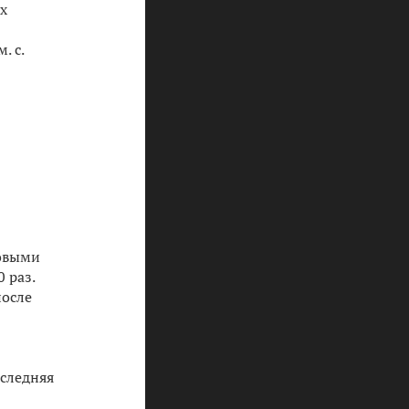
ах
. с.
вовыми
 раз.
после
оследняя