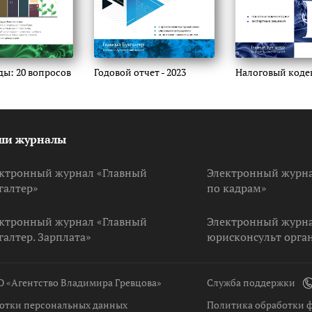
ы: 20 вопросов
Годовой отчет - 2023
Налоговый кодек
»
ши журналы
ктронный журнал «Главный
Электронный журнал
галтер»
по кадрам»
ктронный журнал «Главный
Электронный журна
галтер. Зарплата»
юрисконсульт орга
О «Агентство Владимира Гревцова»
Служба поддержки
отки персональных данных
Политика обработки ф