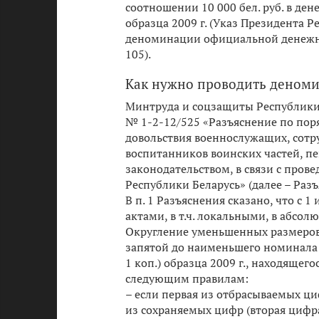
соотношении 10 000 бел. руб. в дене
образца 2009 г. (Указ Президента 
деноминации официальной денежной
105).
Как нужно проводить деном
Минтруда и соцзащиты Республики 
№ 1-2-12/525 «Разъяснение по пор
довольствия военнослужащих, сотр
воспитанников воинских частей, п
законодательством, в связи с пр
Республики Беларусь» (далее – Разъяс
В п. 1 Разъяснения сказано, что с
актами, в т.ч. локальными, в абсо
Округление уменьшенных размеров 
запятой до наименьшего номинала д
1 коп.) образца 2009 г., находящег
следующим правилам:
– если первая из отбрасываемых ци
из сохраняемых цифр (вторая цифра