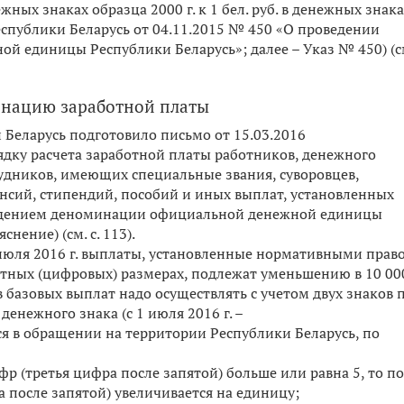
жных знаках образца 2000 г. к 1 бел. руб. в денежных знак
Республики Беларусь от 04.11.2015 № 450 «О проведении
 единицы Республики Беларусь»; далее – Указ № 450) (см
инацию заработной платы
Беларусь подготовило письмо от 15.03.2016
ядку расчета заработной платы работников, денежного
удников, имеющих специальные звания, суворовцев,
енсий, стипендий, пособий и иных выплат, установленных
оведением деноминации официальной денежной единицы
нение) (см. с. 113).
 1 июля 2016 г. выплаты, установленные нормативными пра
лютных (цифровых) размерах, подлежат уменьшению в 10 000
базовых выплат надо осуществлять с учетом двух знаков 
енежного знака (с 1 июля 2016 г. –
ося в обращении на территории Республики Беларусь, по
фр (третья цифра после запятой) больше или равна 5, то п
 после запятой) увеличивается на единицу;