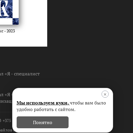
с - 2023
 «Я - специалист
×
л «Я -
низации »
Мы используем куки,
чтобы вам было
удобно работать с сайтом.
+375 (17) 256-25-55
Понятно
айлов cookie