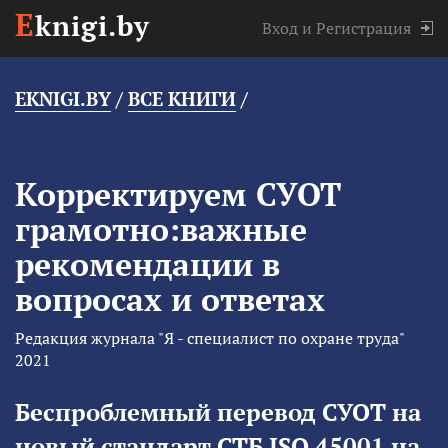
E
knigi.by
Вход
и
Регистрация
EKNIGI.BY
/
ВСЕ КНИГИ
/
Корректируем СУОТ
грамотно:важные
рекомендации в
вопросах и ответах
Редакция журнала "Я - специалист по охране труда"
2021
Беспроблемный перевод СУОТ на
новый стандарт СТБ ISO 45001 на