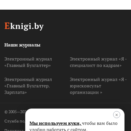
E
knigi.by
Наши журналы
Электронный журнал
Электронный журнал «Я -
«Главный Бухгалтер»
специалист по кадрам»
Электронный журнал
Электронный журнал «Я -
«Главный Бухгалтер.
юрисконсульт
Зарплата»
организации »
© 2005—2026 ООО «Агентство Владимира Гревцова»
×
Служба поддержки
+375 (17) 256-25-55
Мы используем куки,
чтобы вам было
удобно работать с сайтом.
Политика обработки персональных данных