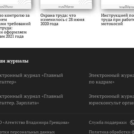
по контролю за
Охрана труда: что
Инструкцией по
ием
изменилось с 28 июня
труда при работе
ами требований
2020 года
мотокосой
 труда:
 и оформляем
ам 2021 года
ши журналы
ктронный журнал «Главный
Электронный журнал
галтер»
по кадрам»
ктронный журнал «Главный
Электронный журна
галтер. Зарплата»
юрисконсульт орга
О «Агентство Владимира Гревцова»
Служба поддержки
отки персональных данных
Политика обработки ф