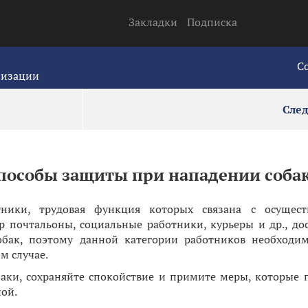
Закладки
Подписка
С
низации
Сле
способы защиты при нападении соба
тники, трудовая функция которых связана с осущест
р почтальоны, социальные работники, курьеры и др., до
обак, поэтому данной категории работников необходи
м случае.
баки, сохраняйте спокойствие и примите меры, которые 
ой.