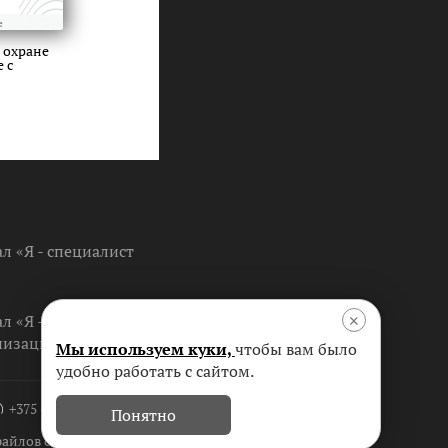
 охране
 с
 «Я - специалист
×
л «Я -
низации »
Мы используем куки,
чтобы вам было
удобно работать с сайтом.
+375 (17) 256-25-55
Понятно
айлов cookie