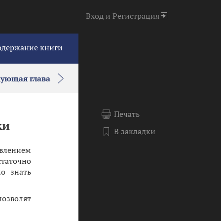
Вход
и
Регистрация
одержание книги
дующая глава
Печать
ки
В закладки
влением
статочно
мо знать
позволят