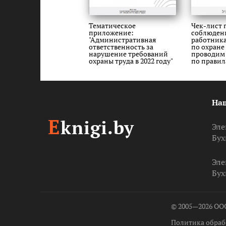
Тематическое
Чек-лист 
приложение:
соблюден
"Административная
работник
ответственность за
по охране
нарушение требований
проводим
охраны труда в 2022 году"
по правил
На
E
knigi.by
Эле
Бух
Эле
Бух
© 2005—2026 ОО
Политика обраб