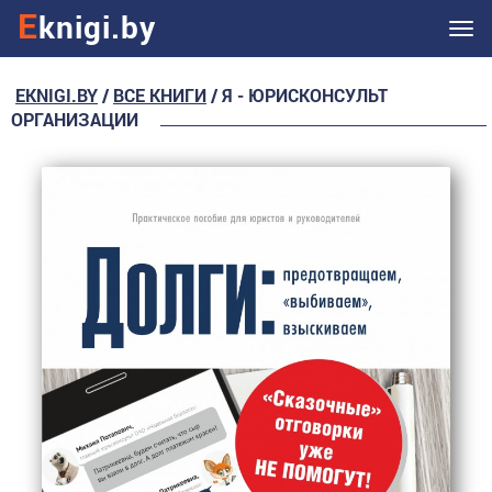
E
knigi.by
Ме
EKNIGI.BY
/
ВСЕ КНИГИ
/ Я - ЮРИСКОНСУЛЬТ
ОРГАНИЗАЦИИ