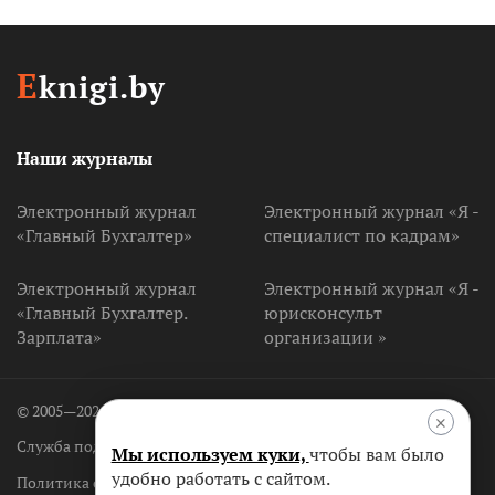
E
knigi.by
Наши журналы
Электронный журнал
Электронный журнал «Я -
«Главный Бухгалтер»
специалист по кадрам»
Электронный журнал
Электронный журнал «Я -
«Главный Бухгалтер.
юрисконсульт
Зарплата»
организации »
© 2005—2026 ООО «Агентство Владимира Гревцова»
×
Служба поддержки
+375 (17) 256-25-55
Мы используем куки,
чтобы вам было
удобно работать с сайтом.
Политика обработки персональных данных