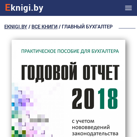
E
knigi.by
Ме
EKNIGI.BY
/
ВСЕ КНИГИ
/ ГЛАВНЫЙ БУХГАЛТЕР